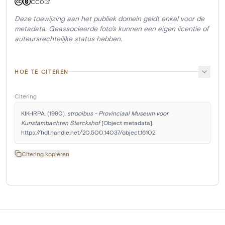
CC0
Deze toewijzing aan het publiek domein geldt enkel voor de
metadata. Geassocieerde foto's kunnen een eigen licentie of
auteursrechtelijke status hebben.
HOE TE CITEREN
Citering
KIK-IRPA. (1990). 
strooibus - Provinciaal Museum voor 
Kunstambachten Sterckshof
 [Object metadata]. 
https://hdl.handle.net/20.500.14037/object.16102
Citering kopiëren