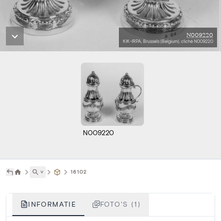
N009220
KIK-IRPA, Brussels (Belgium), cliché N009220
N009220
˅
16102
INFORMATIE
FOTO'S (1)