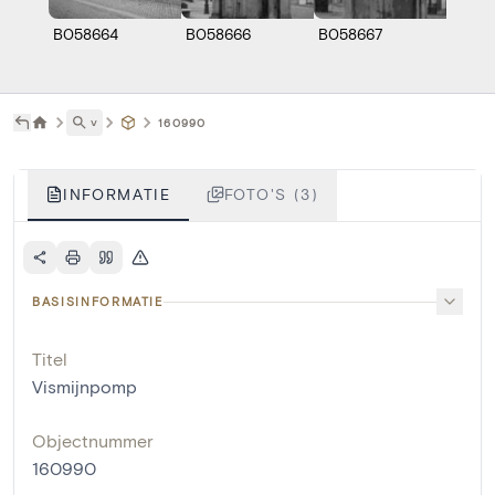
B058664
B058666
B058667
˅
160990
INFORMATIE
FOTO'S (3)
BASISINFORMATIE
Titel
Vismijnpomp
Objectnummer
160990