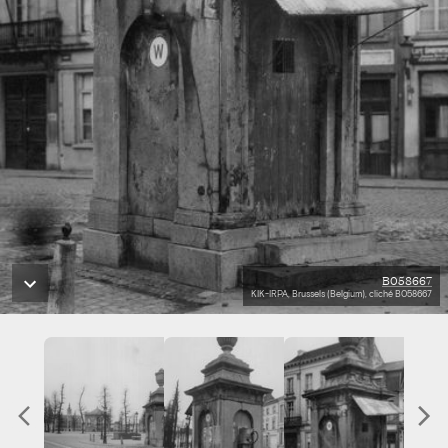
B058667
KIK-IRPA, Brussels (Belgium), cliché B058667