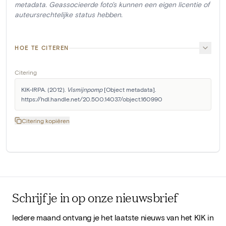
metadata. Geassocieerde foto's kunnen een eigen licentie of
auteursrechtelijke status hebben.
HOE TE CITEREN
Citering
KIK-IRPA. (2012). 
Vismijnpomp
 [Object metadata]. 
https://hdl.handle.net/20.500.14037/object.160990
Citering kopiëren
Schrijf je in op onze nieuwsbrief
Iedere maand ontvang je het laatste nieuws van het KIK in