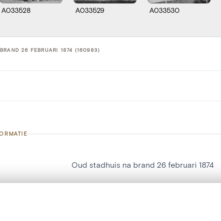
A033528
A033529
A033530
BRAND 26 FEBRUARI 1874 (160983)
FORMATIE
Oud stadhuis na brand 26 februari 1874
nummer
160983
g
Bouwwerk[Sint-Niklaas]
t een schuifbalk om ze te vergelijken — met gesynchroniseerd zoomen 