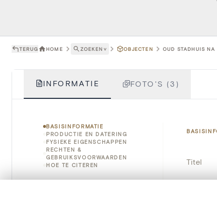
TERUG
HOME
ZOEKEN
˅
OBJECTEN
OUD STADHUIS NA 
INFORMATIE
FOTO'S (3)
BASISINFORMATIE
BASISIN
PRODUCTIE EN DATERING
FYSIEKE EIGENSCHAPPEN
RECHTEN &
GEBRUIKSVOORWAARDEN
Titel
HOE TE CITEREN
Object
0/50 foto's
VERGELIJKINGSSET
Instellin
Zet je afbeeldingen naast elkaar, gelaagd of me