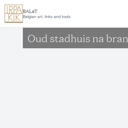
Ga naar hoofdinhoud
BALaT
Belgian art, links and tools
Oud stadhuis na bran