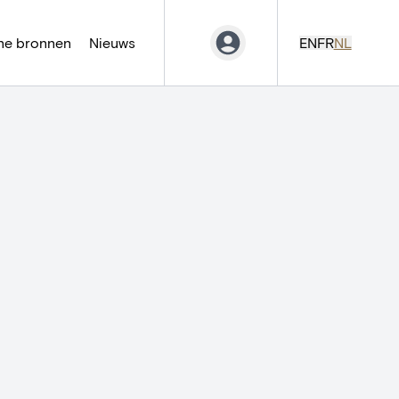
ne bronnen
Nieuws
EN
FR
NL