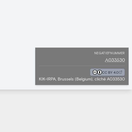
NEGATIEFNUMMER
A033530
CC BY 4.0
KIK-IRPA, Brussels (Belgium), cliché A033530