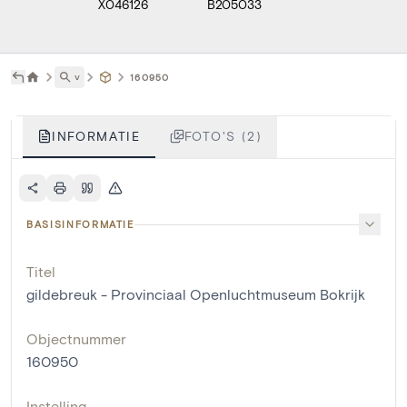
X046126
B205033
˅
160950
INFORMATIE
FOTO'S (2)
BASISINFORMATIE
Titel
gildebreuk - Provinciaal Openluchtmuseum Bokrijk
Objectnummer
160950
Instelling