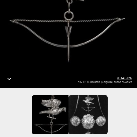
X046126
KIK-IRPA, Brussels (Belgium), cliché X046126