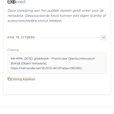
CC0
Deze toewijzing aan het publiek domein geldt enkel voor de
metadata. Geassocieerde foto's kunnen een eigen licentie of
auteursrechtelijke status hebben.
HOE TE CITEREN
Citering
KIK-IRPA. (2012). 
gildebreuk - Provinciaal Openluchtmuseum 
Bokrijk
 [Object metadata]. 
https://hdl.handle.net/20.500.14037/object.160950
Citering kopiëren