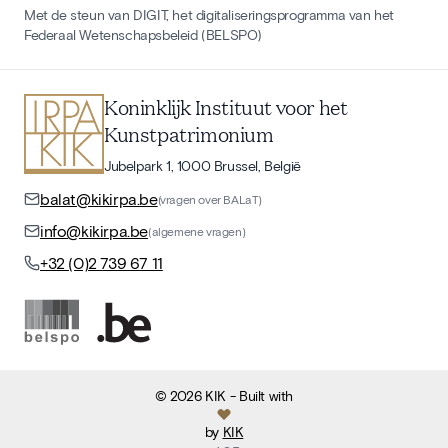
Met de steun van DIGIT, het digitaliseringsprogramma van het
Federaal Wetenschapsbeleid (BELSPO)
Koninklijk Instituut voor het
Kunstpatrimonium
Jubelpark 1, 1000 Brussel, België
balat@kikirpa.be
(vragen over BALaT)
info@kikirpa.be
(algemene vragen)
+32 (0)2 739 67 11
©
2026
KIK
- Built with
by
KIK