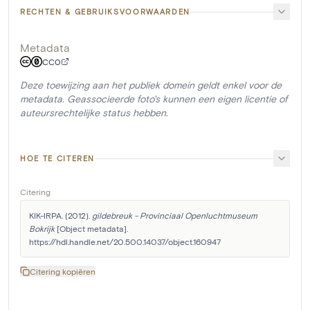
RECHTEN & GEBRUIKSVOORWAARDEN
Metadata
CC0
Deze toewijzing aan het publiek domein geldt enkel voor de
metadata. Geassocieerde foto's kunnen een eigen licentie of
auteursrechtelijke status hebben.
HOE TE CITEREN
Citering
KIK-IRPA. (2012). 
gildebreuk - Provinciaal Openluchtmuseum 
Bokrijk
 [Object metadata]. 
https://hdl.handle.net/20.500.14037/object.160947
Citering kopiëren