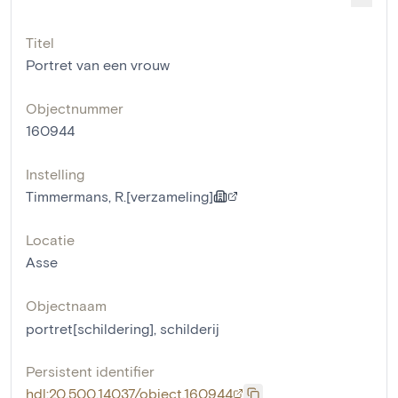
Titel
Portret van een vrouw
Objectnummer
160944
Instelling
Timmermans, R.[verzameling]
Locatie
Asse
Objectnaam
portret[schildering]
,
schilderij
Persistent identifier
hdl:20.500.14037/object.160944