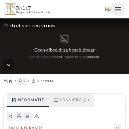
Ga naar hoofdinhoud
BALaT
NL
˅
Belgian art, links and tools
Portret van een vrouw
Geen afbeelding beschikbaar
Aan dit objectrecord is geen foto gekoppeld.
˅
160944
INFORMATIE
DOSSIERS (1)
BASISINFORMATIE