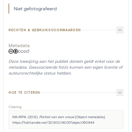
Niet gefotografeerd
RECHTEN & GEBRUIKSVOORWAARDEN
Metadata
CC0
Deze toewijzing aan het publiek domein geldt enkel voor de
metadata. Geassocieerde foto's kunnen een eigen licentie of
auteursrechtelijke status hebben.
HOE TE CITEREN
Citering
KIK-IRPA. (2012). 
Portret van een vrouw
 [Object metadata]. 
https://hdl.handle.net/20.500.14037/object.160944