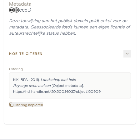
Metadata
CC0
Deze toewijzing aan het publiek domein geldt enkel voor de
metadata. Geassocieerde foto's kunnen een eigen licentie of
auteursrechtelijke status hebben.
HOE TE CITEREN
Citering
KIK-IRPA. (2011). 
Landschap met huis

Paysage avec maison
 [Object metadata]. 
https://hdl.handle.net/20.500.14037/object.160909
Citering kopiëren