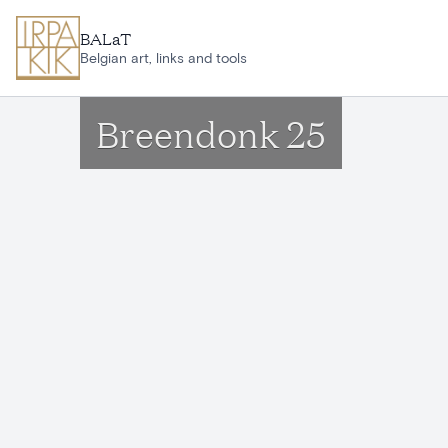
Ga naar hoofdinhoud
BALaT
Belgian art, links and tools
Breendonk 25