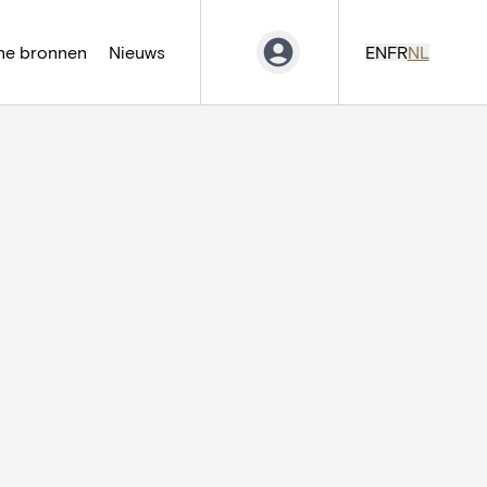
ne bronnen
Nieuws
EN
FR
NL