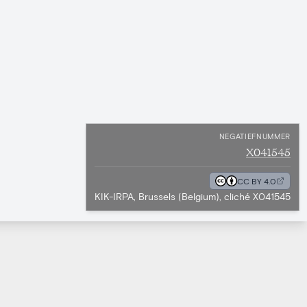
NEGATIEFNUMMER
X041545
CC BY 4.0
KIK-IRPA, Brussels (Belgium), cliché X041545