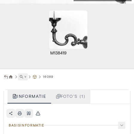
M138419
˅
16089
INFORMATIE
FOTO'S (1)
BASISINFORMATIE