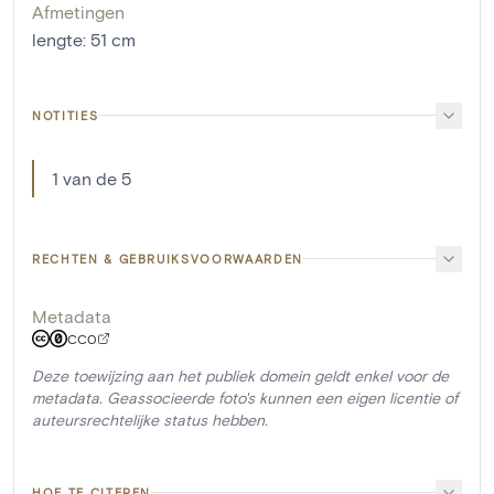
Afmetingen
lengte
:
51
cm
NOTITIES
1 van de 5
RECHTEN & GEBRUIKSVOORWAARDEN
Metadata
CC0
Deze toewijzing aan het publiek domein geldt enkel voor de
metadata. Geassocieerde foto's kunnen een eigen licentie of
auteursrechtelijke status hebben.
HOE TE CITEREN