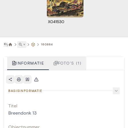
X041530
˅
160884
INFORMATIE
FOTO'S (1)
BASISINFORMATIE
Titel
Breendonk 13
Objectnummer