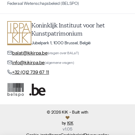
Federaal Wetenschapsbeleid (BELSPO)
Koninklijk Instituut voor het
Kunstpatrimonium
Jubelpark 1, 1000 Brussel, België
balat@kikirpa.be
(vragen over BALaT)
info@kikirpa.be
(algemene vragen)
+32 (0)2 739 67 11
©
2026
KIK
- Built with
by
KIK
v
1.05
Cookie-instellingen
Cookiebeleid
Privacy policy