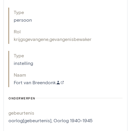
Type
persoon
Rol
krijgsgevangene
,
gevangenisbewaker
Type
instelling
Naam
Fort van Breendonk
ONDERWERPEN
gebeurtenis
oorlog[gebeurtenis]
,
Oorlog 1940-1945