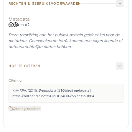
RECHTEN & GEBRUIKSVOORWAARDEN
Metadata
CC0
Deze toewijzing aan het publiek domein geldt enkel voor de
metadata. Geassocieerde foto's kunnen een eigen licentie of
auteursrechtelijke status hebben.
HOE TE CITEREN
Citering
KIK-IRPA. (2011). 
Breendonk 13
 [Object metadata]. 
https://hdl.handle.net/20.500.14037/object.160884
Citering kopiëren