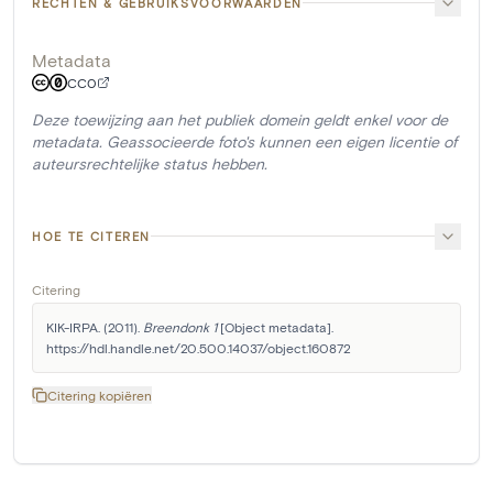
RECHTEN & GEBRUIKSVOORWAARDEN
Metadata
CC0
Deze toewijzing aan het publiek domein geldt enkel voor de
metadata. Geassocieerde foto's kunnen een eigen licentie of
auteursrechtelijke status hebben.
HOE TE CITEREN
Citering
KIK-IRPA. (2011). 
Breendonk 1
 [Object metadata]. 
https://hdl.handle.net/20.500.14037/object.160872
Citering kopiëren