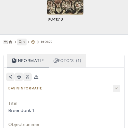
X041518
˅
160872
INFORMATIE
FOTO'S (1)
BASISINFORMATIE
Titel
Breendonk 1
Objectnummer