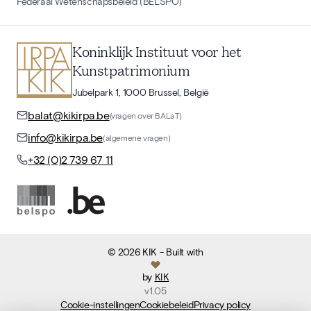
Federaal Wetenschapsbeleid (BELSPO)
Koninklijk Instituut voor het
Kunstpatrimonium
Jubelpark 1, 1000 Brussel, België
balat@kikirpa.be
(vragen over BALaT)
info@kikirpa.be
(algemene vragen)
+32 (0)2 739 67 11
©
2026
KIK
- Built with
by
KIK
v
1.05
Cookie-instellingen
Cookiebeleid
Privacy policy