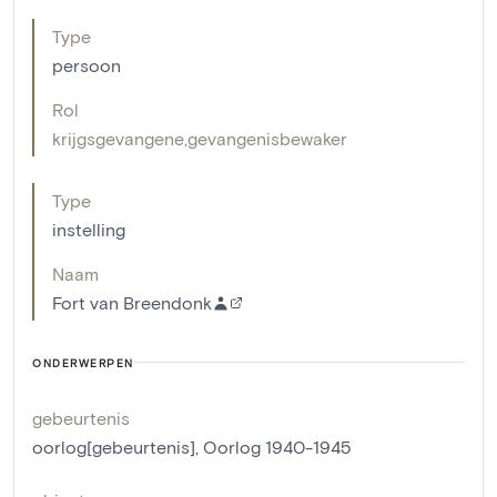
Type
persoon
Rol
krijgsgevangene
,
gevangenisbewaker
Type
instelling
Naam
Fort van Breendonk
ONDERWERPEN
gebeurtenis
oorlog[gebeurtenis]
,
Oorlog 1940-1945