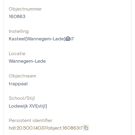
Objectnummer
160863
Instelling
Kasteel[Wannegem-Lede]
Locatie
Wannegem-Lede
Objectnaam
trappaal
School/Stijl
Lodewijk XVI[stijl]
Persistent identifier
hdl:20.500.14037/object.160863