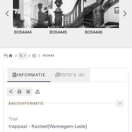
B054444
B054445
B054446
B054
˅
160863
INFORMATIE
FOTO'S (5)
BASISINFORMATIE
Titel
trappaal - Kasteel[Wannegem-Lede]