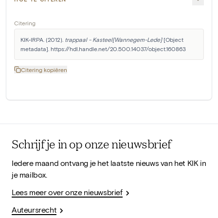
Citering
KIK-IRPA. (2012). 
trappaal - Kasteel[Wannegem-Lede]
 [Object 
metadata]. https://hdl.handle.net/20.500.14037/object.160863
Citering kopiëren
Schrijf je in op onze nieuwsbrief
Iedere maand ontvang je het laatste nieuws van het KIK in
je mailbox.
Lees meer over onze nieuwsbrief
Auteursrecht