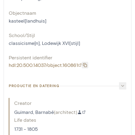
Objectnaam
kasteel[landhuis]
School/Stijl
classicisme[n]
,
Lodewijk XVI[stijl]
Persistent identifier
hdl:20.500.14037/object.160861
PRODUCTIE EN DATERING
Creator
Guimard, Barnabé
(
architect
)
Life dates
1731 - 1805