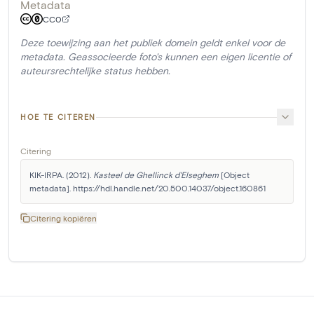
Metadata
CC0
Deze toewijzing aan het publiek domein geldt enkel voor de
metadata. Geassocieerde foto's kunnen een eigen licentie of
auteursrechtelijke status hebben.
HOE TE CITEREN
Citering
KIK-IRPA. (2012). 
Kasteel de Ghellinck d'Elseghem
 [Object 
metadata]. https://hdl.handle.net/20.500.14037/object.160861
Citering kopiëren