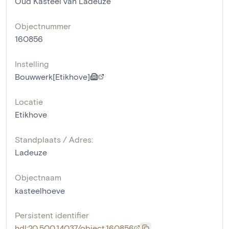
Oud Kasteel van Ladeuze
Objectnummer
160856
Instelling
Bouwwerk[Etikhove]
Locatie
Etikhove
Standplaats / Adres:
Ladeuze
Objectnaam
kasteelhoeve
Persistent identifier
hdl:20.500.14037/object.160856