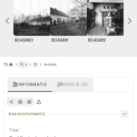
B042490
B042491
B042492
˅
160856
INFORMATIE
FOTO'S (3)
BASISINFORMATIE
Titel