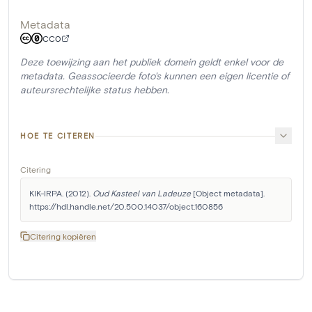
Metadata
CC0
Deze toewijzing aan het publiek domein geldt enkel voor de
metadata. Geassocieerde foto's kunnen een eigen licentie of
auteursrechtelijke status hebben.
HOE TE CITEREN
Citering
KIK-IRPA. (2012). 
Oud Kasteel van Ladeuze
 [Object metadata]. 
https://hdl.handle.net/20.500.14037/object.160856
Citering kopiëren