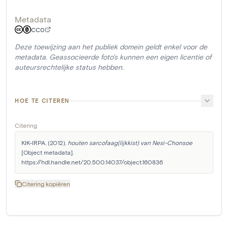
Metadata
CC0
Deze toewijzing aan het publiek domein geldt enkel voor de
metadata. Geassocieerde foto's kunnen een eigen licentie of
auteursrechtelijke status hebben.
HOE TE CITEREN
Citering
KIK-IRPA. (2012). 
houten sarcofaag(lijkkist) van Nesi-Chonsoe
[Object metadata]. 
https://hdl.handle.net/20.500.14037/object.160836
Citering kopiëren