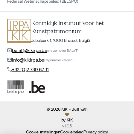
Federaal Wetenschapsbeleid (BELSPO)
Koninklijk Instituut voor het
Kunstpatrimonium
Jubelpark 1, 1000 Brussel, België
balat@kikirpa.be
(vragen over BALaT)
info@kikirpa.be
(algemene vragen)
+32 (0)2 739 67 11
©
2026
KIK
- Built with
by
KIK
v
1.05
Cookie-instellingen
Cookiebeleid
Privacy policy