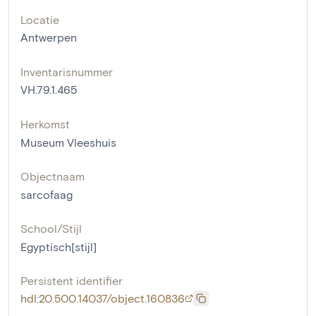
Locatie
Antwerpen
Inventarisnummer
VH.79.1.465
Herkomst
Museum Vleeshuis
Objectnaam
sarcofaag
School/Stijl
Egyptisch[stijl]
Persistent identifier
hdl:20.500.14037/object.160836