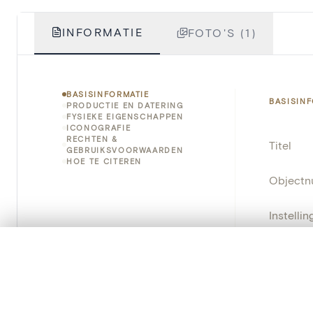
INFORMATIE
FOTO'S (1)
BASISINFORMATIE
BASISIN
PRODUCTIE EN DATERING
FYSIEKE EIGENSCHAPPEN
ICONOGRAFIE
RECHTEN &
Titel
GEBRUIKSVOORWAARDEN
HOE TE CITEREN
Object
Instellin
Locatie
0/50 foto's
VERGELIJKINGSSET
Zet je afbeeldingen naast elkaar, gelaagd of me
Inventa
Je kunt deze set altijd opnieuw openen via “Mijn set” in 