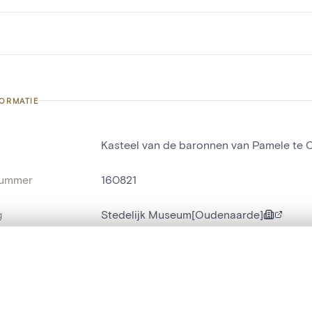
FORMATIE
Kasteel van de baronnen van Pamele te
nummer
160821
g
Stedelijk Museum[Oudenaarde]
Oudenaarde[deelgemeente]
t een schuifbalk om ze te vergelijken — met gesynchroniseerd zoomen 
risnummer
192
het menu.