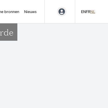
ne bronnen
Nieuws
EN
FR
NL
arde