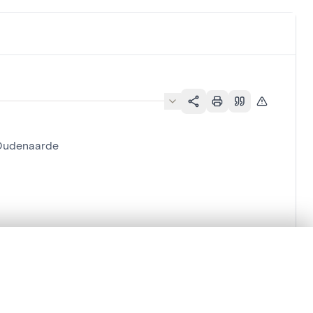
 Oudenaarde
en verschuiven.