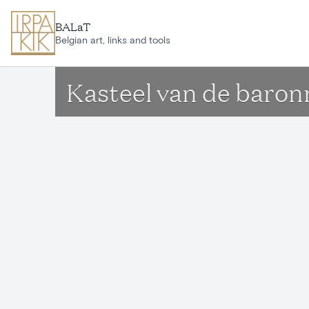
Ga naar hoofdinhoud
BALaT
Belgian art, links and tools
Kasteel van de baro