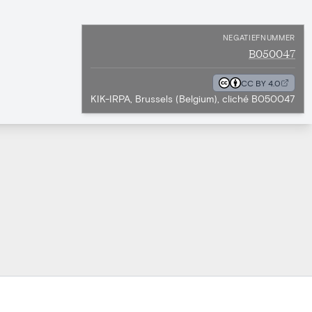
NEGATIEFNUMMER
B050047
CC BY 4.0
KIK-IRPA, Brussels (Belgium), cliché B050047