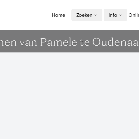
Home
Zoeken
Info
Onli
nnen van Pamele te Oudena