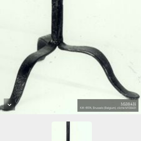
M138431
KIK-IRPA, Brussels (Belgium), cliché M138431