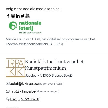
Volg onze sociale mediakanalen:
Met de steun van DIGIT, het digitaliseringsprogramma van het
Federaal Wetenschapsbeleid (BELSPO)
Koninklijk Instituut voor het
Kunstpatrimonium
Jubelpark 1, 1000 Brussel, België
balat@kikirpa.be
(vragen over BALaT)
info@kikirpa.be
(algemene vragen)
+32 (0)2 739 67 11