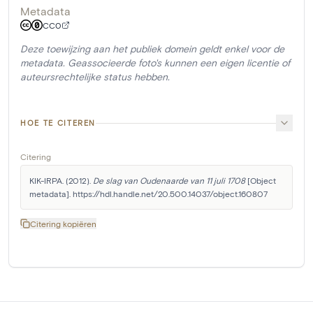
Metadata
CC0
Deze toewijzing aan het publiek domein geldt enkel voor de
metadata. Geassocieerde foto's kunnen een eigen licentie of
auteursrechtelijke status hebben.
HOE TE CITEREN
Citering
KIK-IRPA. (2012). 
De slag van Oudenaarde van 11 juli 1708
 [Object 
metadata]. https://hdl.handle.net/20.500.14037/object.160807
Citering kopiëren