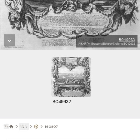
B049932
KIK-IRPA, Brussels (Belgium), cliché B049932
B049932
˅
160807