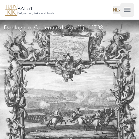
Ga naar hoofdinhoud
BALaT
NL
˅
Belgian art, links and tools
De slag van Oudenaarde van 11 juli 1708