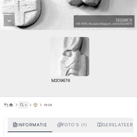
M209676
KIK-IRPA, Brussels (Belgium), cliché M209676
M209676
˅
1608
INFORMATIE
FOTO'S (1)
GERELATEERDE