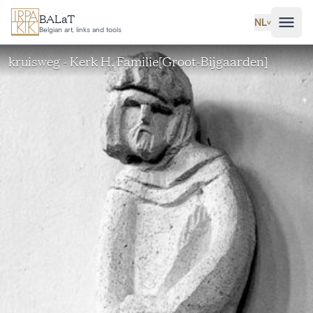
Ga naar hoofdinhoud
BALaT
NL
˅
Belgian art, links and tools
kruisweg - Kerk H. Familie[Groot-Bijgaarden]