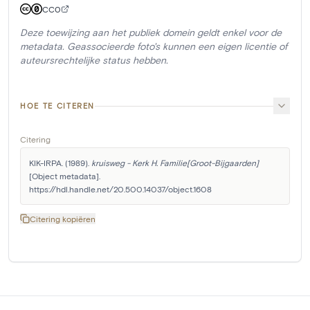
CC0
Deze toewijzing aan het publiek domein geldt enkel voor de
metadata. Geassocieerde foto's kunnen een eigen licentie of
auteursrechtelijke status hebben.
HOE TE CITEREN
Citering
KIK-IRPA. (1989). 
kruisweg - Kerk H. Familie[Groot-Bijgaarden]
[Object metadata]. 
https://hdl.handle.net/20.500.14037/object.1608
Citering kopiëren