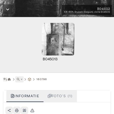
B045013
KIK-IRPA, Brussels (Belgium), cliché B045013
B045013
˅
160796
INFORMATIE
FOTO'S (1)