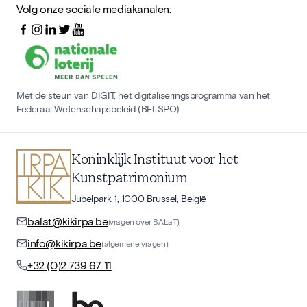
Volg onze sociale mediakanalen:
Met de steun van DIGIT, het digitaliseringsprogramma van het
Federaal Wetenschapsbeleid (BELSPO)
Koninklijk Instituut voor het
Kunstpatrimonium
Jubelpark 1, 1000 Brussel, België
balat@kikirpa.be
(vragen over BALaT)
info@kikirpa.be
(algemene vragen)
+32 (0)2 739 67 11