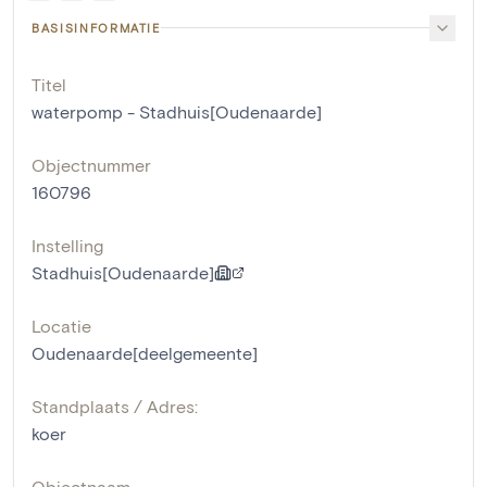
BASISINFORMATIE
Titel
waterpomp - Stadhuis[Oudenaarde]
Objectnummer
160796
Instelling
Stadhuis[Oudenaarde]
Locatie
Oudenaarde[deelgemeente]
Standplaats / Adres:
koer
Objectnaam