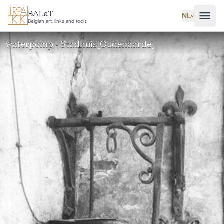
Ga naar hoofdinhoud
BALaT
NL
˅
Belgian art, links and tools
waterpomp - Stadhuis[Oudenaarde]