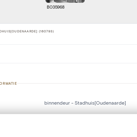
B035968
DHUIS[OUDENAARDE] (160793)
FORMATIE
binnendeur - Stadhuis[Oudenaarde]
nummer
160793
g
Stadhuis[Oudenaarde]
t een schuifbalk om ze te vergelijken — met gesynchroniseerd zoomen 