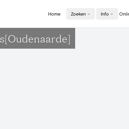
Home
Zoeken
Info
Onli
is[Oudenaarde]