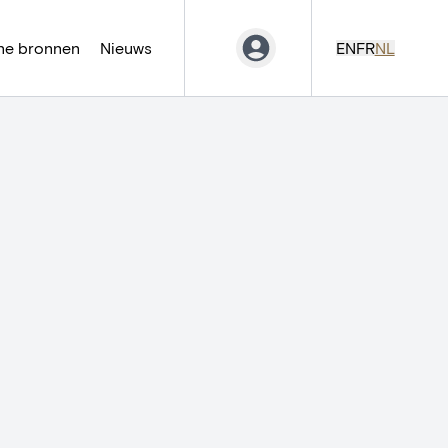
ne bronnen
Nieuws
EN
FR
NL