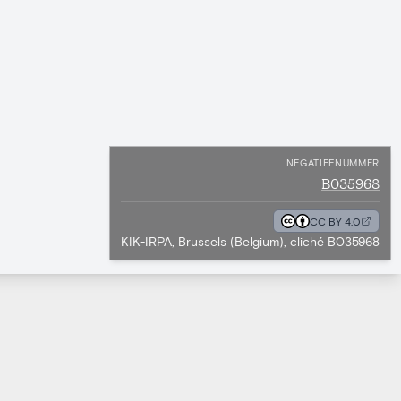
NEGATIEFNUMMER
B035968
CC BY 4.0
KIK-IRPA, Brussels (Belgium), cliché B035968