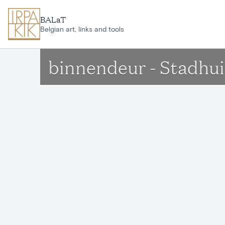
Ga naar hoofdinhoud
BALaT
Belgian art, links and tools
binnendeur - Stadhu