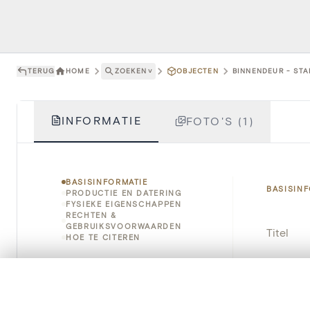
TERUG
HOME
ZOEKEN
˅
OBJECTEN
BINNENDEUR - STA
INFORMATIE
FOTO'S (1)
BASISINFORMATIE
BASISIN
PRODUCTIE EN DATERING
FYSIEKE EIGENSCHAPPEN
RECHTEN &
GEBRUIKSVOORWAARDEN
Titel
HOE TE CITEREN
Object
0/50 foto's
VERGELIJKINGSSET
Instellin
Zet je afbeeldingen naast elkaar, gelaagd of me