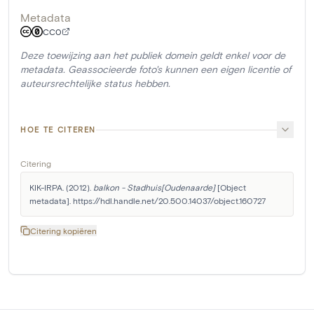
Metadata
CC0
Deze toewijzing aan het publiek domein geldt enkel voor de
metadata. Geassocieerde foto's kunnen een eigen licentie of
auteursrechtelijke status hebben.
HOE TE CITEREN
Citering
KIK-IRPA. (2012). 
balkon - Stadhuis[Oudenaarde]
 [Object 
metadata]. https://hdl.handle.net/20.500.14037/object.160727
Citering kopiëren