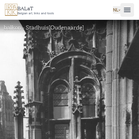
Ga naar hoofdinhoud
BALaT
NL
˅
Belgian art, links and tools
balkon - Stadhuis[Oudenaarde]