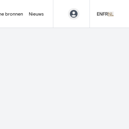
ne bronnen
Nieuws
EN
FR
NL