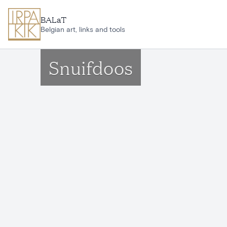
Ga naar hoofdinhoud
BALaT
Belgian art, links and tools
Snuifdoos