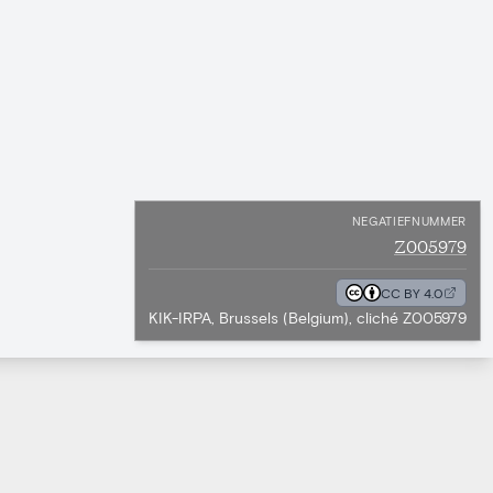
NEGATIEFNUMMER
Z005979
CC BY 4.0
KIK-IRPA, Brussels (Belgium), cliché Z005979