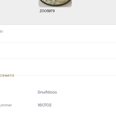
Z005979
2)
FORMATIE
Snuifdoos
nummer
160702