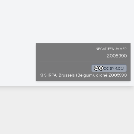
NEGATIEFNUMMER
Z005990
CC BY 4.0
KIK-IRPA, Brussels (Belgium), cliché Z005990