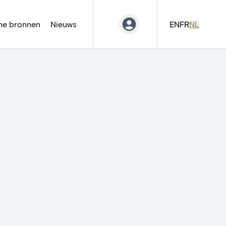
ne bronnen
Nieuws
EN
FR
NL