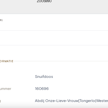
Z005990
6)
FORMATIE
Snuifdoos
nummer
160696
g
Abdij Onze-Lieve-Vrouw[Tongerlo(Wester