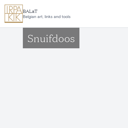
Ga naar hoofdinhoud
BALaT
Belgian art, links and tools
Snuifdoos