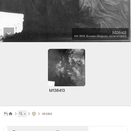
M138413
KIK-IRPA, Brussels (Belgium), cliché M138413
M138413
˅
16063