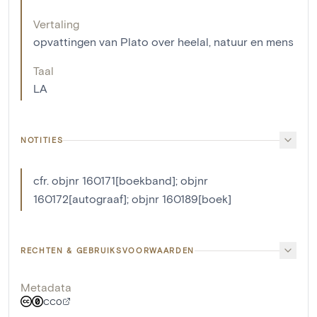
Vertaling
opvattingen van Plato over heelal, natuur en mens
Taal
LA
NOTITIES
cfr. objnr 160171[boekband]; objnr
160172[autograaf]; objnr 160189[boek]
RECHTEN & GEBRUIKSVOORWAARDEN
Metadata
CC0