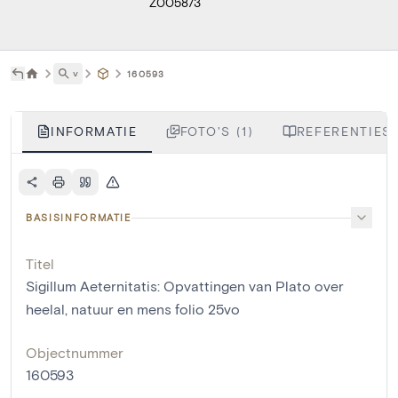
Z005873
˅
160593
INFORMATIE
FOTO'S (1)
REFERENTIES 
BASISINFORMATIE
Titel
Sigillum Aeternitatis: Opvattingen van Plato over
heelal, natuur en mens folio 25vo
Objectnummer
160593