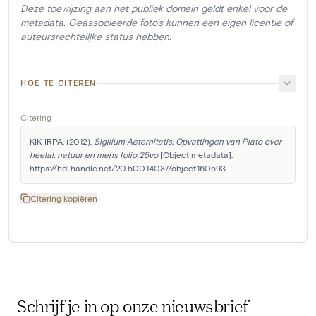
Deze toewijzing aan het publiek domein geldt enkel voor de
metadata. Geassocieerde foto's kunnen een eigen licentie of
auteursrechtelijke status hebben.
HOE TE CITEREN
Citering
KIK-IRPA. (2012). 
Sigillum Aeternitatis: Opvattingen van Plato over 
heelal, natuur en mens folio 25vo
 [Object metadata]. 
https://hdl.handle.net/20.500.14037/object.160593
Citering kopiëren
Schrijf je in op onze nieuwsbrief