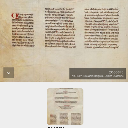
Z005873
KIK-IRPA, Brussels (Belgium), cliché Z005873