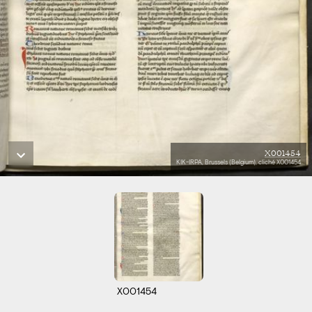
X001454
KIK-IRPA, Brussels (Belgium), cliché X001454
X001454