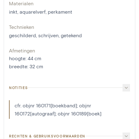
Materialen
inkt
,
aquarelverf
,
perkament
Technieken
geschilderd
,
schrijven
,
getekend
Afmetingen
hoogte
:
44
cm
breedte
:
32
cm
NOTITIES
cfr. objnr 160171[boekband]; objnr
160172[autograaf]; objnr 160189[boek]
RECHTEN & GEBRUIKSVOORWAARDEN