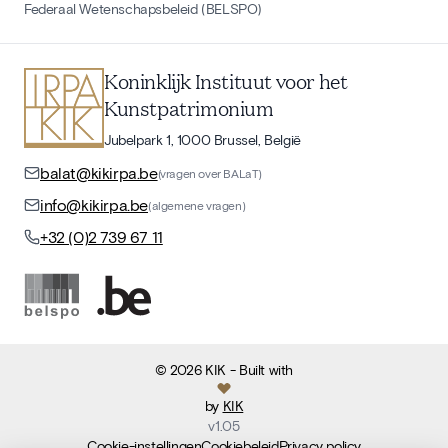
Federaal Wetenschapsbeleid (BELSPO)
Koninklijk Instituut voor het
Kunstpatrimonium
Jubelpark 1, 1000 Brussel, België
balat@kikirpa.be
(vragen over BALaT)
info@kikirpa.be
(algemene vragen)
+32 (0)2 739 67 11
©
2026
KIK
- Built with
by
KIK
v
1.05
Cookie-instellingen
Cookiebeleid
Privacy policy