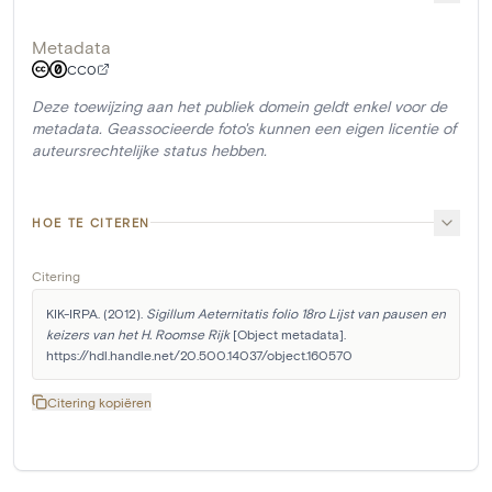
Metadata
CC0
Deze toewijzing aan het publiek domein geldt enkel voor de
metadata. Geassocieerde foto's kunnen een eigen licentie of
auteursrechtelijke status hebben.
HOE TE CITEREN
Citering
KIK-IRPA. (2012). 
Sigillum Aeternitatis folio 18ro Lijst van pausen en 
keizers van het H. Roomse Rijk
 [Object metadata]. 
https://hdl.handle.net/20.500.14037/object.160570
Citering kopiëren