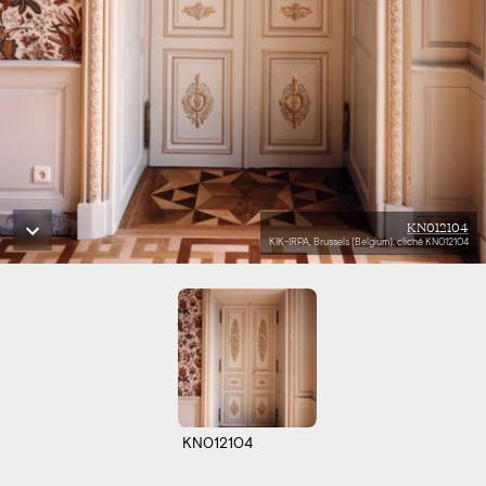
KN012104
KIK-IRPA, Brussels (Belgium), cliché KN012104
KN012104