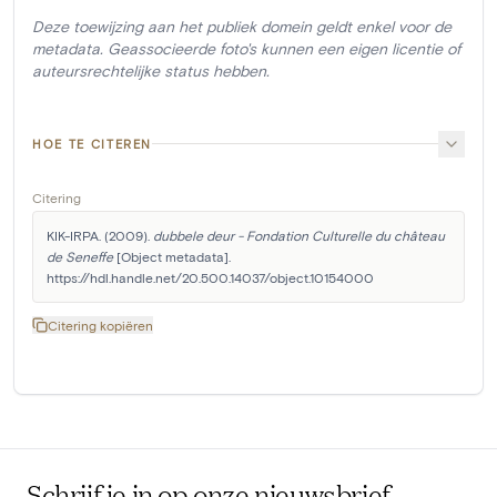
Deze toewijzing aan het publiek domein geldt enkel voor de
metadata. Geassocieerde foto's kunnen een eigen licentie of
auteursrechtelijke status hebben.
HOE TE CITEREN
Citering
KIK-IRPA. (2009). 
dubbele deur - Fondation Culturelle du château 
de Seneffe
 [Object metadata]. 
https://hdl.handle.net/20.500.14037/object.10154000
Citering kopiëren
Schrijf je in op onze nieuwsbrief