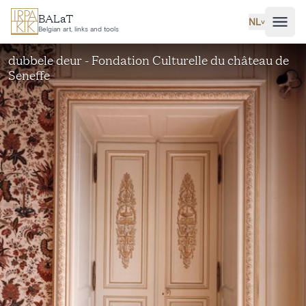
Ga naar hoofdinhoud
BALaT
NL
˅
Belgian art, links and tools
dubbele deur - Fondation Culturelle du château de
Seneffe