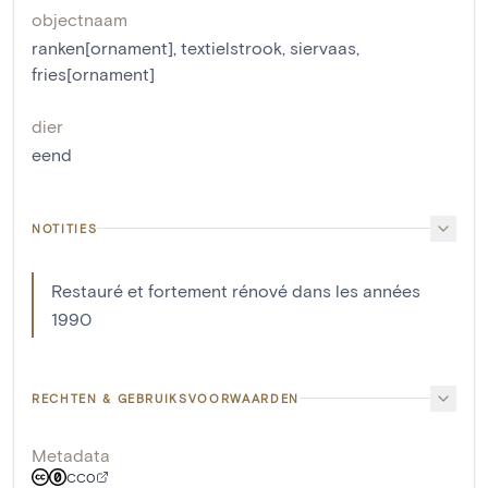
objectnaam
ranken[ornament]
,
textielstrook
,
siervaas
,
fries[ornament]
dier
eend
NOTITIES
Restauré et fortement rénové dans les années
1990
RECHTEN & GEBRUIKSVOORWAARDEN
Metadata
CC0