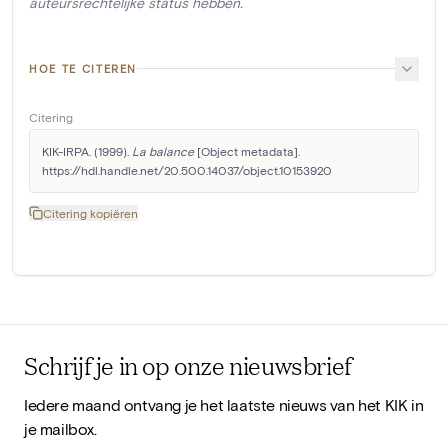
auteursrechtelijke status hebben.
HOE TE CITEREN
Citering
KIK-IRPA. (1999). 
La balance
 [Object metadata]. 
https://hdl.handle.net/20.500.14037/object.10153920
Citering kopiëren
Schrijf je in op onze nieuwsbrief
Iedere maand ontvang je het laatste nieuws van het KIK in
je mailbox.