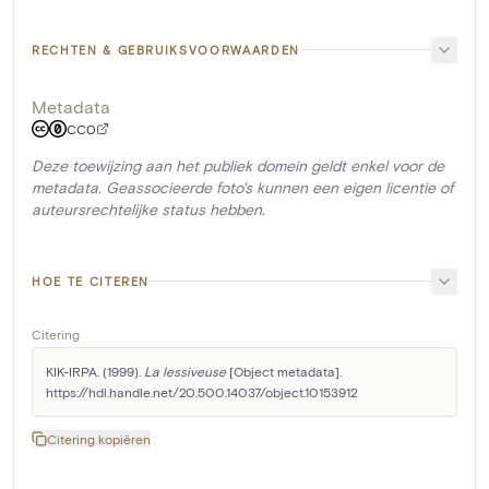
RECHTEN & GEBRUIKSVOORWAARDEN
Metadata
CC0
Deze toewijzing aan het publiek domein geldt enkel voor de
metadata. Geassocieerde foto's kunnen een eigen licentie of
auteursrechtelijke status hebben.
HOE TE CITEREN
Citering
KIK-IRPA. (1999). 
La lessiveuse
 [Object metadata]. 
https://hdl.handle.net/20.500.14037/object.10153912
Citering kopiëren