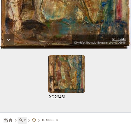
X026461
KIK-IRPA, Brussels (Belgium), cliché X026461
X026461
˅
10153888