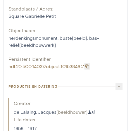
Standplaats / Adres:
Square Gabrielle Petit
Objectnaam
herdenkingsmonument
,
buste[beeld]
,
bas-
reliëf[beeldhouwwerk]
Persistent identifier
hdl:20.500.14037/object.10153846
PRODUCTIE EN DATERING
Creator
de Lalaing, Jacques
(
beeldhouwer
)
Life dates
1858 - 1917