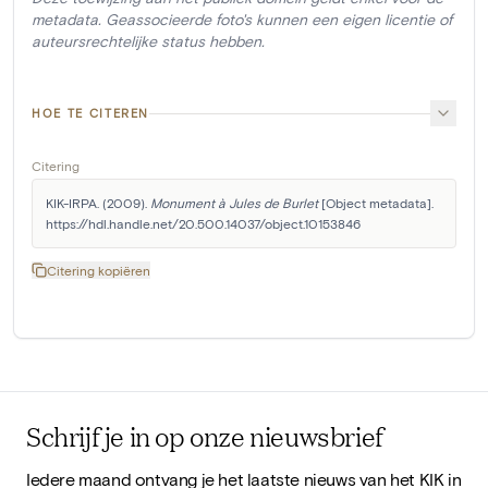
metadata. Geassocieerde foto's kunnen een eigen licentie of
auteursrechtelijke status hebben.
HOE TE CITEREN
Citering
KIK-IRPA. (2009). 
Monument à Jules de Burlet
 [Object metadata]. 
https://hdl.handle.net/20.500.14037/object.10153846
Citering kopiëren
Schrijf je in op onze nieuwsbrief
Iedere maand ontvang je het laatste nieuws van het KIK in