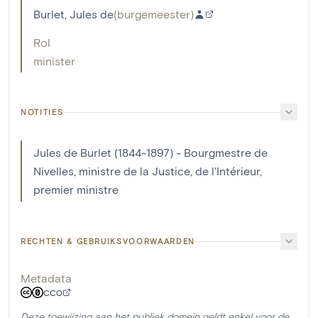
Burlet, Jules de
(
burgemeester
)
Rol
minister
NOTITIES
Jules de Burlet (1844-1897) - Bourgmestre de
Nivelles, ministre de la Justice, de l'Intérieur,
premier ministre
RECHTEN & GEBRUIKSVOORWAARDEN
Metadata
CC0
Deze toewijzing aan het publiek domein geldt enkel voor de