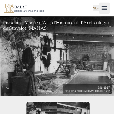
Ga naar hoofdinhoud
BALaT
NL
˅
Belgian art, links and tools
museum - Musée d'Art, d'Histoire et d'Archéologie
de Stavelot (MAHAS)
M141987
KIK-IRPA, Brussels (Belgium), cliché M141987