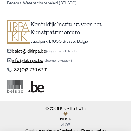
Federaal Wetenschapsbeleid (BELSPO)
Koninklijk Instituut voor het
Kunstpatrimonium
Jubelpark 1, 1000 Brussel, België
balat@kikirpa.be
(vragen over BALaT)
info@kikirpa.be
(algemene vragen)
+32 (0)2 739 67 11
©
2026
KIK
- Built with
by
KIK
v
1.05
Cookie-instellingen
Cookiebeleid
Privacy policy