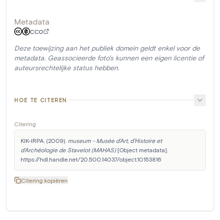
Metadata
CC0
Deze toewijzing aan het publiek domein geldt enkel voor de
metadata. Geassocieerde foto's kunnen een eigen licentie of
auteursrechtelijke status hebben.
HOE TE CITEREN
Citering
KIK-IRPA. (2009). 
museum - Musée d'Art, d'Histoire et 
d'Archéologie de Stavelot (MAHAS)
 [Object metadata]. 
https://hdl.handle.net/20.500.14037/object.10153816
Citering kopiëren