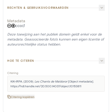
RECHTEN & GEBRUIKSVOORWAARDEN
Metadata
CC0
Deze toewijzing aan het publiek domein geldt enkel voor de
metadata. Geassocieerde foto's kunnen een eigen licentie of
auteursrechtelijke status hebben.
HOE TE CITEREN
Citering
KIK-IRPA. (2009). 
Les Chants de Maldoror
 [Object metadata]. 
https://hdl.handle.net/20.500.14037/object.10153811
Citering kopiëren