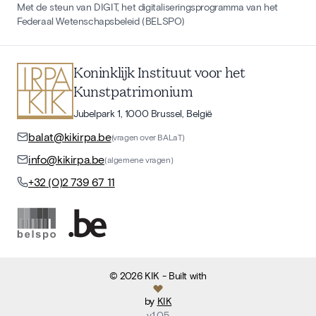
Met de steun van DIGIT, het digitaliseringsprogramma van het
Federaal Wetenschapsbeleid (BELSPO)
Koninklijk Instituut voor het
Kunstpatrimonium
Jubelpark 1, 1000 Brussel, België
balat@kikirpa.be
(vragen over BALaT)
info@kikirpa.be
(algemene vragen)
+32 (0)2 739 67 11
©
2026
KIK
- Built with
by
KIK
v
1.05