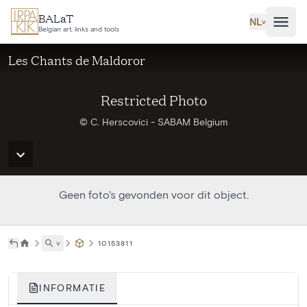
Ga naar hoofdinhoud
BALaT
NL
˅
Belgian art, links and tools
Les Chants de Maldoror
Restricted Photo
© C. Herscovici - SABAM Belgium
Geen foto's gevonden voor dit object.
˅
10153811
INFORMATIE