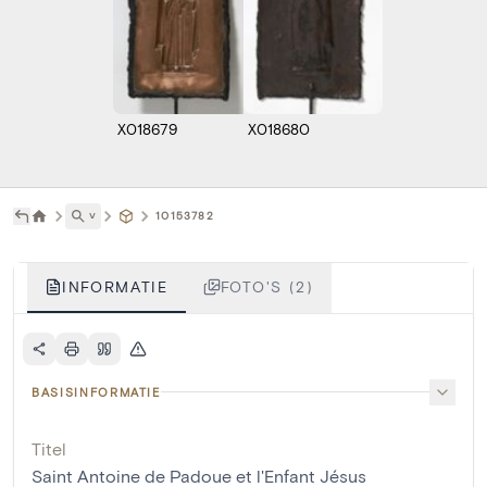
X018679
X018680
˅
10153782
INFORMATIE
FOTO'S (2)
BASISINFORMATIE
Titel
Saint Antoine de Padoue et l'Enfant Jésus