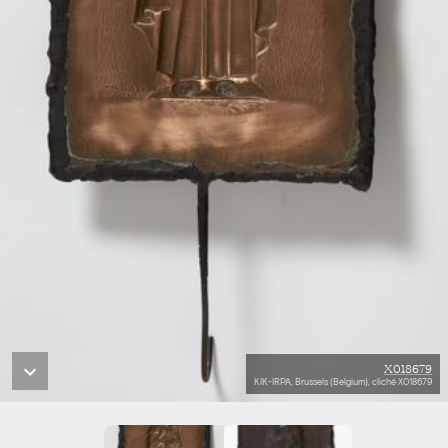
X018679
KIK-IRPA, Brussels (Belgium), cliché X018679