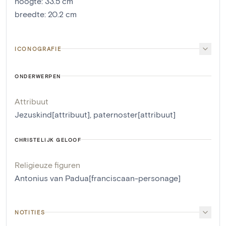
hoogte
:
33.5
cm
breedte
:
20.2
cm
ICONOGRAFIE
ONDERWERPEN
Attribuut
Jezuskind[attribuut]
,
paternoster[attribuut]
CHRISTELIJK GELOOF
Religieuze figuren
Antonius van Padua[franciscaan-personage]
NOTITIES