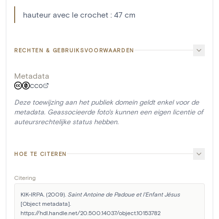
hauteur avec le crochet : 47 cm
RECHTEN & GEBRUIKSVOORWAARDEN
Metadata
CC0
Deze toewijzing aan het publiek domein geldt enkel voor de
metadata. Geassocieerde foto's kunnen een eigen licentie of
auteursrechtelijke status hebben.
HOE TE CITEREN
Citering
KIK-IRPA. (2009). 
Saint Antoine de Padoue et l'Enfant Jésus
[Object metadata]. 
https://hdl.handle.net/20.500.14037/object.10153782