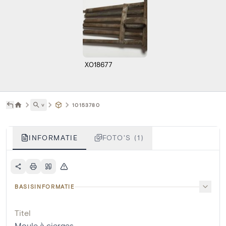
X018677
˅
10153780
INFORMATIE
FOTO'S (1)
BASISINFORMATIE
Titel
Moule à cierges