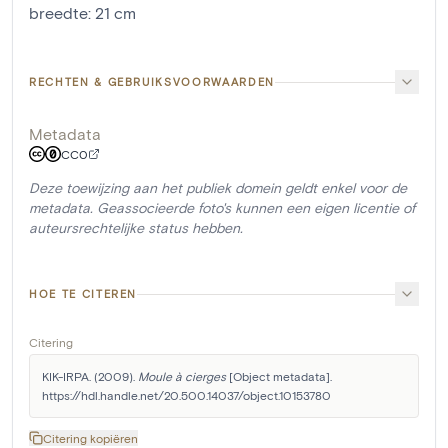
breedte
:
21
cm
RECHTEN & GEBRUIKSVOORWAARDEN
Metadata
CC0
Deze toewijzing aan het publiek domein geldt enkel voor de
metadata. Geassocieerde foto's kunnen een eigen licentie of
auteursrechtelijke status hebben.
HOE TE CITEREN
Citering
KIK-IRPA. (2009). 
Moule à cierges
 [Object metadata]. 
https://hdl.handle.net/20.500.14037/object.10153780
Citering kopiëren