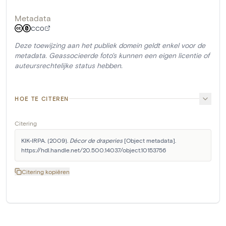
Metadata
CC0
Deze toewijzing aan het publiek domein geldt enkel voor de
metadata. Geassocieerde foto's kunnen een eigen licentie of
auteursrechtelijke status hebben.
HOE TE CITEREN
Citering
KIK-IRPA. (2009). 
Décor de draperies
 [Object metadata]. 
https://hdl.handle.net/20.500.14037/object.10153756
Citering kopiëren