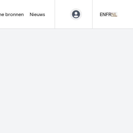
ne bronnen
Nieuws
EN
FR
NL