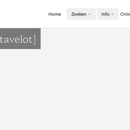
Home
Zoeken
Info
Onli
tavelot]