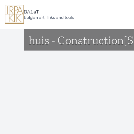
Ga naar hoofdinhoud
BALaT
Belgian art, links and tools
huis - Construction[S