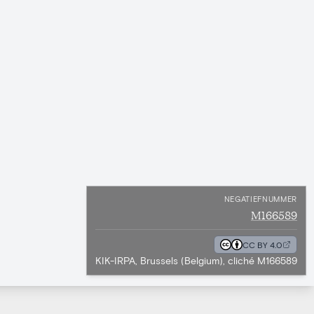
NEGATIEFNUMMER
M166589
CC BY 4.0
KIK-IRPA, Brussels (Belgium), cliché M166589