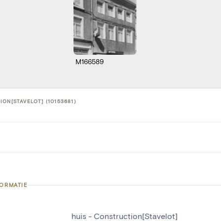
M166589
ION[STAVELOT] (10153681)
FORMATIE
huis - Construction[Stavelot]