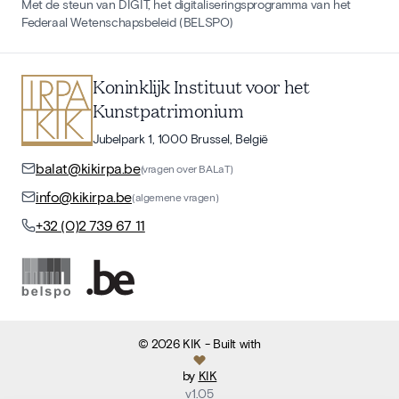
Met de steun van DIGIT, het digitaliseringsprogramma van het
Federaal Wetenschapsbeleid (BELSPO)
Koninklijk Instituut voor het
Kunstpatrimonium
Jubelpark 1, 1000 Brussel, België
balat@kikirpa.be
(vragen over BALaT)
info@kikirpa.be
(algemene vragen)
+32 (0)2 739 67 11
©
2026
KIK
- Built with
by
KIK
v
1.05