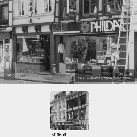
M166591
KIK-IRPA, Brussels (Belgium), cliché M166591
M166591