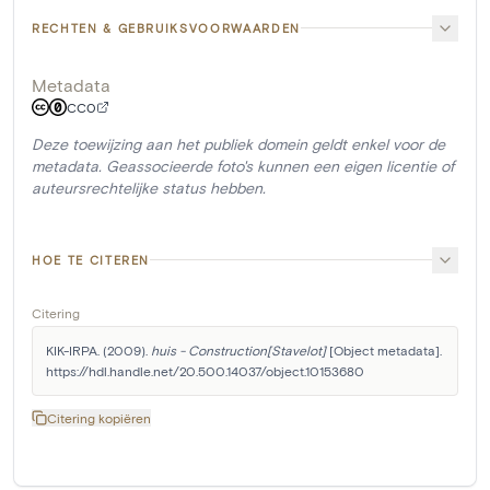
RECHTEN & GEBRUIKSVOORWAARDEN
Metadata
CC0
Deze toewijzing aan het publiek domein geldt enkel voor de
metadata. Geassocieerde foto's kunnen een eigen licentie of
auteursrechtelijke status hebben.
HOE TE CITEREN
Citering
KIK-IRPA. (2009). 
huis - Construction[Stavelot]
 [Object metadata]. 
https://hdl.handle.net/20.500.14037/object.10153680
Citering kopiëren