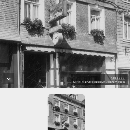
M166588
KIK-IRPA, Brussels (Belgium), cliché M166588