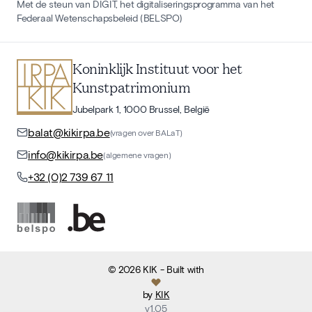
Met de steun van DIGIT, het digitaliseringsprogramma van het
Federaal Wetenschapsbeleid (BELSPO)
Koninklijk Instituut voor het
Kunstpatrimonium
Jubelpark 1, 1000 Brussel, België
balat@kikirpa.be
(vragen over BALaT)
info@kikirpa.be
(algemene vragen)
+32 (0)2 739 67 11
©
2026
KIK
- Built with
by
KIK
v
1.05