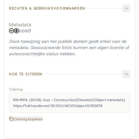
RECHTEN & GEBRUIKSVOORWAARDEN
Metadata
CC0
Deze toewijzing aan het publiek domein geldt enkel voor de
metadata. Geassocieerde foto's kunnen een eigen licentie of
auteursrechtelijke status hebben.
HOE TE CITEREN
Citering
KIK-IRPA. (2009). 
huis - Construction[Stavelot]
 [Object metadata]. 
https://hdl.handle.net/20.500.14037/object.10153678
Citering kopiëren