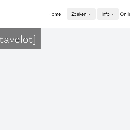
Home
Zoeken
Info
Onli
tavelot]