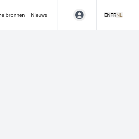
ne bronnen
Nieuws
EN
FR
NL