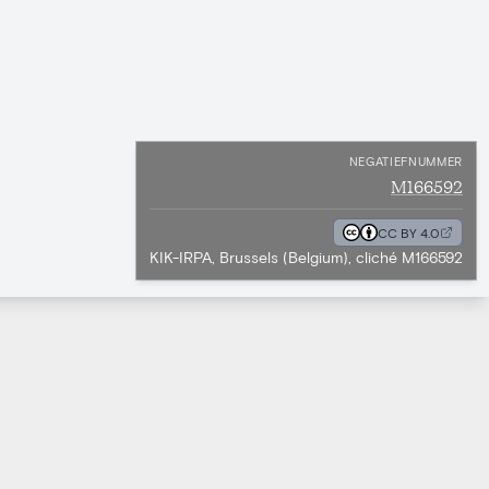
NEGATIEFNUMMER
M166592
CC BY 4.0
KIK-IRPA, Brussels (Belgium), cliché M166592