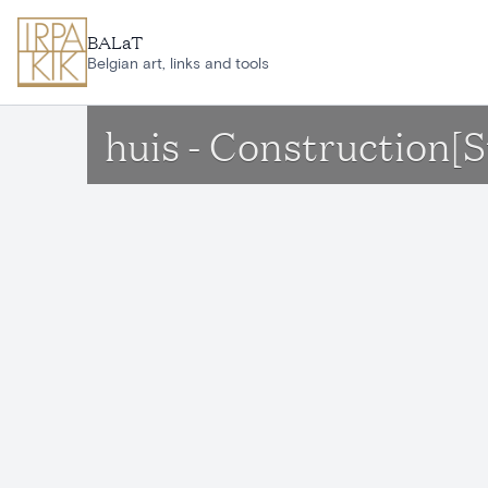
Ga naar hoofdinhoud
BALaT
Belgian art, links and tools
huis - Construction[S