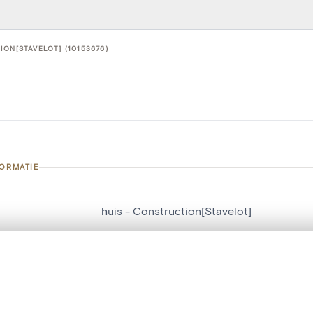
ION[STAVELOT] (10153676)
FORMATIE
huis - Construction[Stavelot]
nummer
10153676
t een schuifbalk om ze te vergelijken — met gesynchroniseerd zoomen 
g
Construction[Stavelot]
het menu.