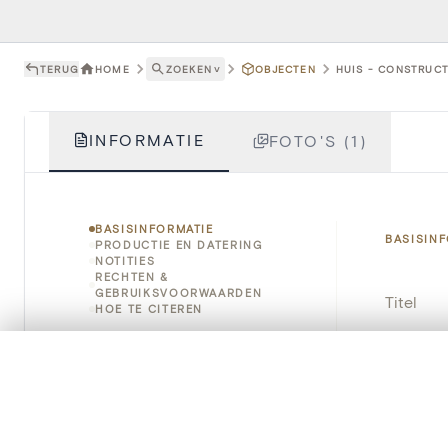
TERUG
HOME
ZOEKEN
˅
OBJECTEN
HUIS - CONSTRUCT
INFORMATIE
FOTO'S (1)
BASISINFORMATIE
BASISIN
PRODUCTIE EN DATERING
NOTITIES
RECHTEN &
GEBRUIKSVOORWAARDEN
Titel
HOE TE CITEREN
Object
0/50 foto's
VERGELIJKINGSSET
Zet je afbeeldingen naast elkaar, gelaagd of me
Instellin
Je kunt deze set altijd opnieuw openen via “Mijn set” in 