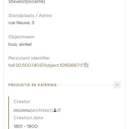
Stavelot[localité]
Standplaats / Adres:
rue Neuve, 3
Objectnaam
huis
,
winkel
Persistent identifier
hdl:20.500.14037/object.10153667
PRODUCTIE EN DATERING
Creator
inconnu
(
architect
)
Creation date
1801 - 1900