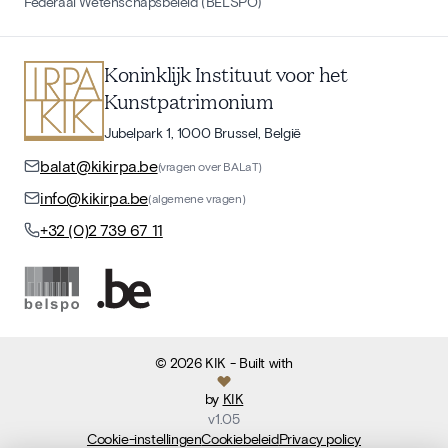
Federaal Wetenschapsbeleid (BELSPO)
Koninklijk Instituut voor het
Kunstpatrimonium
Jubelpark 1, 1000 Brussel, België
balat@kikirpa.be
(vragen over BALaT)
info@kikirpa.be
(algemene vragen)
+32 (0)2 739 67 11
©
2026
KIK
- Built with
by
KIK
v
1.05
Cookie-instellingen
Cookiebeleid
Privacy policy