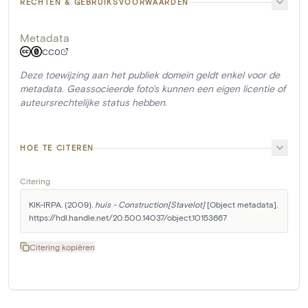
RECHTEN & GEBRUIKSVOORWAARDEN
Metadata
CC0
Deze toewijzing aan het publiek domein geldt enkel voor de
metadata. Geassocieerde foto's kunnen een eigen licentie of
auteursrechtelijke status hebben.
HOE TE CITEREN
Citering
KIK-IRPA. (2009). 
huis - Construction[Stavelot]
 [Object metadata]. 
https://hdl.handle.net/20.500.14037/object.10153667
Citering kopiëren