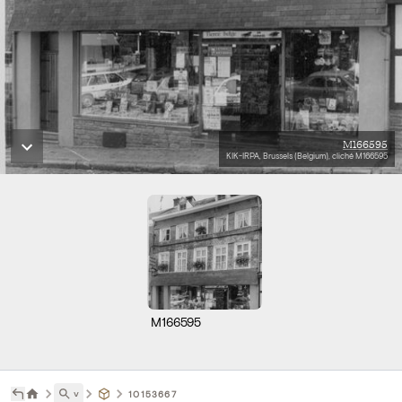
M166595
KIK-IRPA, Brussels (Belgium), cliché M166595
M166595
˅
10153667