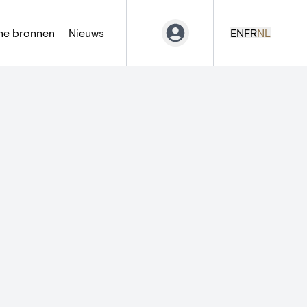
ne bronnen
Nieuws
EN
FR
NL