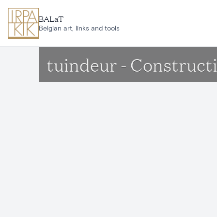
Ga naar hoofdinhoud
BALaT
Belgian art, links and tools
tuindeur - Constructi