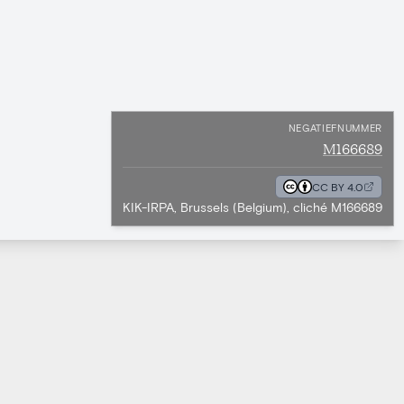
NEGATIEFNUMMER
M166689
CC BY 4.0
KIK-IRPA, Brussels (Belgium), cliché M166689