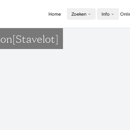
Home
Zoeken
Info
Onli
on[Stavelot]