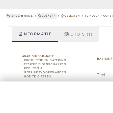
TERUG
HOME
ZOEKEN
˅
OBJECTEN
TUINDEUR - CONST
INFORMATIE
FOTO'S (1)
BASISINFORMATIE
BASISIN
PRODUCTIE EN DATERING
FYSIEKE EIGENSCHAPPEN
RECHTEN &
GEBRUIKSVOORWAARDEN
Titel
HOE TE CITEREN
Object
0/50 foto's
VERGELIJKINGSSET
Zet je afbeeldingen naast elkaar, gelaagd of me
Instellin
Je kunt deze set altijd opnieuw openen via “Mijn set” in 
Locatie