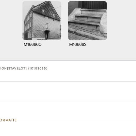
M166660
M166662
ION[STAVELOT] (10153639)
FORMATIE