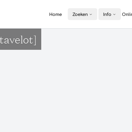
Home
Zoeken
Info
Onli
tavelot]