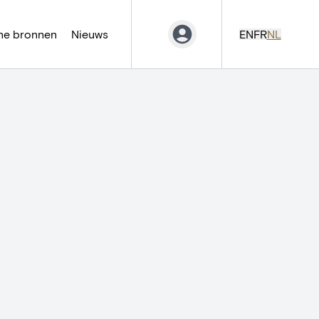
ne bronnen
Nieuws
EN
FR
NL