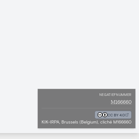
NEGATIEFNUMMER
M166660
CC BY 4.0
KIK-IRPA, Brussels (Belgium), cliché M166660