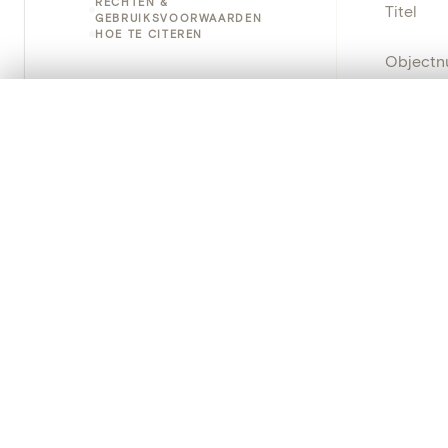
RECHTEN &
Titel
GEBRUIKSVOORWAARDEN
HOE TE CITEREN
Object
Instellin
0/50 foto's
VERGELIJKINGSSET
Zet je afbeeldingen naast elkaar, gelaagd of me
Locatie
Je kunt deze set altijd opnieuw openen via “Mijn set” in 
Standpla
Je vergelijki
Object
Alles wissen
Persisten
PRODUCT