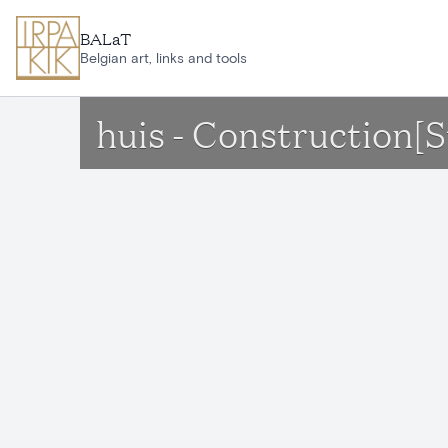
Ga naar hoofdinhoud
BALaT
Belgian art, links and tools
huis - Construction[S