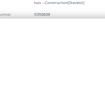
huis - Construction[Stavelot]
nummer
10153639
g
Construction[Stavelot]
t een schuifbalk om ze te vergelijken — met gesynchroniseerd zoomen 
Stavelot[localité]
het menu.
ats / Adres:
rue Haut-Rivage, 4-6
ngsset is leeg. Voeg foto's toe vanuit zoekresultaten of detailpagina's o
naam
huis
,
perron[trap]
t identifier
hdl:20.500.14037/object.10153639
IE EN DATERING