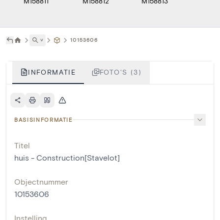
M158811
M158812
M158813
˅
10153606
INFORMATIE
FOTO'S (3)
BASISINFORMATIE
Titel
huis - Construction[Stavelot]
Objectnummer
10153606
Instelling