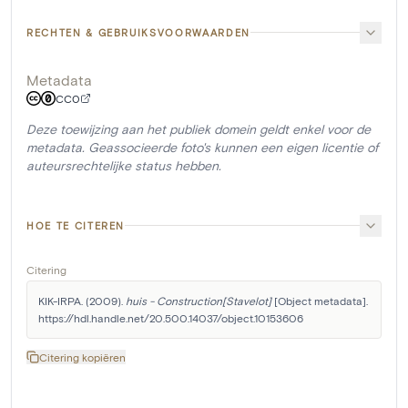
RECHTEN & GEBRUIKSVOORWAARDEN
Metadata
CC0
Deze toewijzing aan het publiek domein geldt enkel voor de
metadata. Geassocieerde foto's kunnen een eigen licentie of
auteursrechtelijke status hebben.
HOE TE CITEREN
Citering
KIK-IRPA. (2009). 
huis - Construction[Stavelot]
 [Object metadata]. 
https://hdl.handle.net/20.500.14037/object.10153606
Citering kopiëren