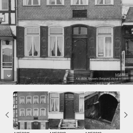
M158811
KIK-IRPA, Brussels (Belgium), cliché M158811