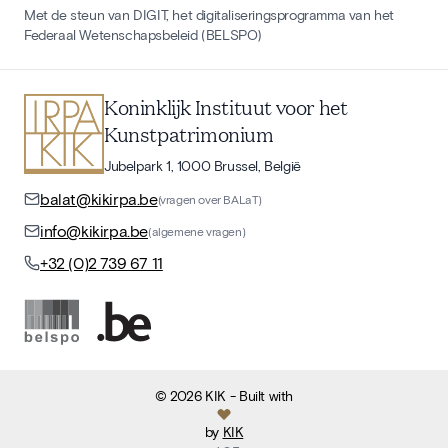
Met de steun van DIGIT, het digitaliseringsprogramma van het
Federaal Wetenschapsbeleid (BELSPO)
Koninklijk Instituut voor het
Kunstpatrimonium
Jubelpark 1, 1000 Brussel, België
balat@kikirpa.be
(vragen over BALaT)
info@kikirpa.be
(algemene vragen)
+32 (0)2 739 67 11
©
2026
KIK
- Built with
by
KIK