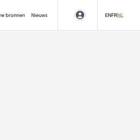
ne bronnen
Nieuws
EN
FR
NL