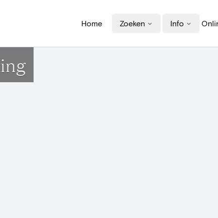
Home
Zoeken
Info
Onli
aing