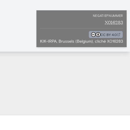
NEGATIEFNUMMER
X016283
CC BY 4.0
KIK-IRPA, Brussels (Belgium), cliché X016283