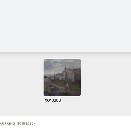
X016283
AURAING (10153525)