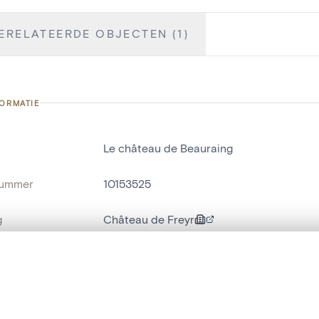
ERELATEERDE OBJECTEN (1)
FORMATIE
Le château de Beauraing
nummer
10153525
g
Château de Freyr
Waulsort
t een schuifbalk om ze te vergelijken — met gesynchroniseerd zoomen 
ats / Adres:
grand vestibule
het menu.