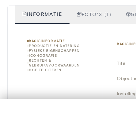
INFORMATIE
FOTO'S (1)
G
BASISINFORMATIE
BASISIN
PRODUCTIE EN DATERING
FYSIEKE EIGENSCHAPPEN
ICONOGRAFIE
RECHTEN &
Titel
GEBRUIKSVOORWAARDEN
HOE TE CITEREN
Object
Instellin
Locatie
0/50 foto's
VERGELIJKINGSSET
Zet je afbeeldingen naast elkaar, gelaagd of me
Standpla
Je kunt deze set altijd opnieuw openen via “Mijn set” in 