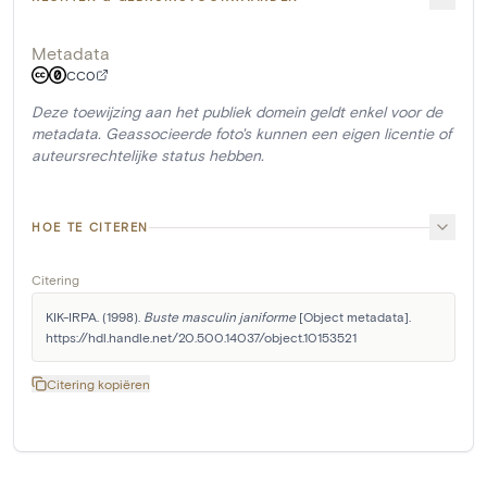
Metadata
CC0
Deze toewijzing aan het publiek domein geldt enkel voor de
metadata. Geassocieerde foto's kunnen een eigen licentie of
auteursrechtelijke status hebben.
HOE TE CITEREN
Citering
KIK-IRPA. (1998). 
Buste masculin janiforme
 [Object metadata]. 
https://hdl.handle.net/20.500.14037/object.10153521
Citering kopiëren