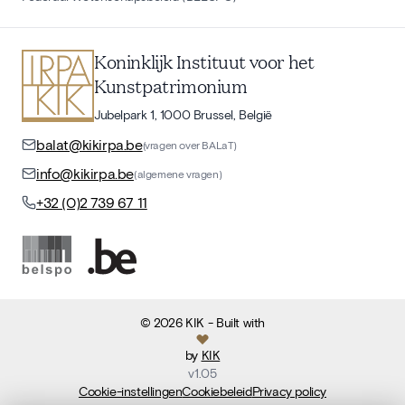
Koninklijk Instituut voor het
Kunstpatrimonium
Jubelpark 1, 1000 Brussel, België
balat@kikirpa.be
(vragen over BALaT)
info@kikirpa.be
(algemene vragen)
+32 (0)2 739 67 11
©
2026
KIK
- Built with
by
KIK
v
1.05
Cookie-instellingen
Cookiebeleid
Privacy policy