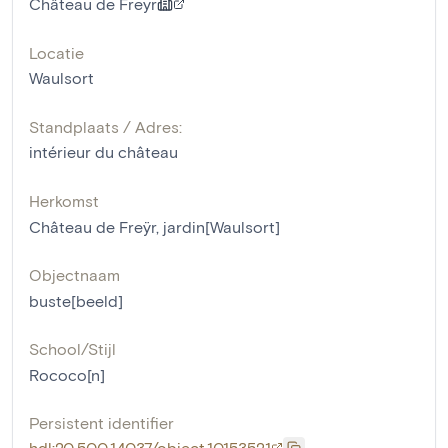
Château de Freyr
Locatie
Waulsort
Standplaats / Adres:
intérieur du château
Herkomst
Château de Freÿr, jardin[Waulsort]
Objectnaam
buste[beeld]
School/Stijl
Rococo[n]
Persistent identifier
hdl:20.500.14037/object.10153521