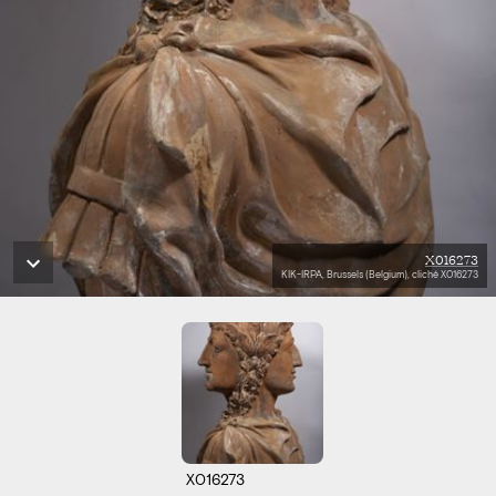
X016273
KIK-IRPA, Brussels (Belgium), cliché X016273
X016273