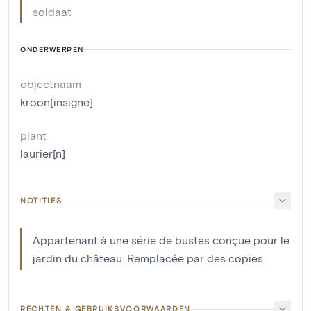
soldaat
ONDERWERPEN
objectnaam
kroon[insigne]
plant
laurier[n]
NOTITIES
Appartenant à une série de bustes conçue pour le
jardin du château. Remplacée par des copies.
RECHTEN & GEBRUIKSVOORWAARDEN