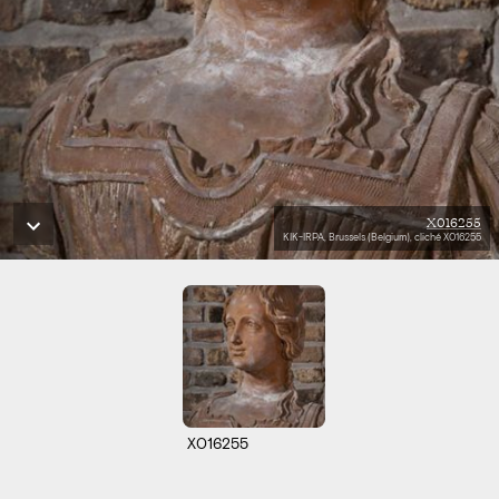
X016255
KIK-IRPA, Brussels (Belgium), cliché X016255
X016255