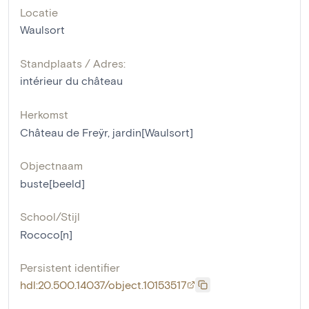
Locatie
Waulsort
Standplaats / Adres:
intérieur du château
Herkomst
Château de Freÿr, jardin[Waulsort]
Objectnaam
buste[beeld]
School/Stijl
Rococo[n]
Persistent identifier
hdl:20.500.14037/object.10153517