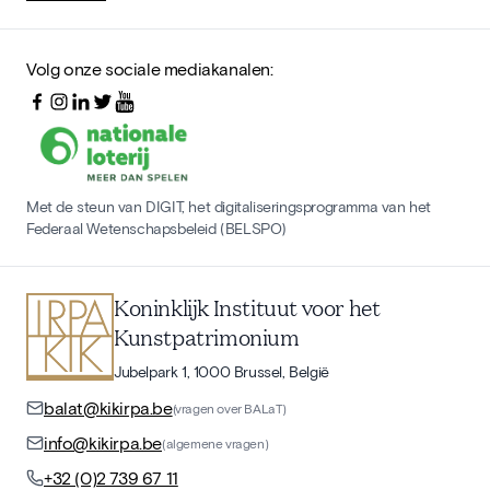
Volg onze sociale mediakanalen:
Met de steun van DIGIT, het digitaliseringsprogramma van het
Federaal Wetenschapsbeleid (BELSPO)
Koninklijk Instituut voor het
Kunstpatrimonium
Jubelpark 1, 1000 Brussel, België
balat@kikirpa.be
(vragen over BALaT)
info@kikirpa.be
(algemene vragen)
+32 (0)2 739 67 11