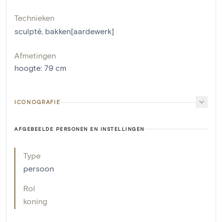
Technieken
sculpté
,
bakken[aardewerk]
Afmetingen
hoogte
:
79
cm
ICONOGRAFIE
AFGEBEELDE PERSONEN EN INSTELLINGEN
Type
persoon
Rol
koning