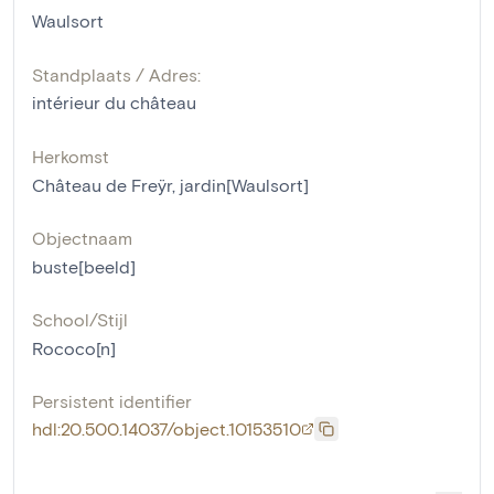
Waulsort
Standplaats / Adres:
intérieur du château
Herkomst
Château de Freÿr, jardin[Waulsort]
Objectnaam
buste[beeld]
School/Stijl
Rococo[n]
Persistent identifier
hdl:20.500.14037/object.10153510