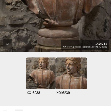
X016238
KIK-IRPA, Brussels (Belgium), cliché X016238
X016238
X016239