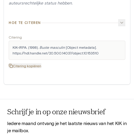
auteursrechtelijke status hebben.
HOE TE CITEREN
Citering
KIK-IRPA. (1998). 
Buste masculin
 [Object metadata]. 
https://hdl.handle.net/20.500.14037/object.10153510
Citering kopiëren
Schrijf je in op onze nieuwsbrief
Iedere maand ontvang je het laatste nieuws van het KIK in
je mailbox.