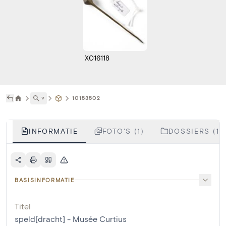
X016118
˅
10153502
INFORMATIE
FOTO'S (1)
DOSSIERS (1)
BASISINFORMATIE
Titel
speld[dracht] - Musée Curtius