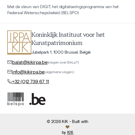
Met de steun van DIGIT, het digitaliseringsprogramma van het
Federaal Wetenschapsbeleid (BELSPO)
Koninklijk Instituut voor het
Kunstpatrimonium
Jubelpark 1, 1000 Brussel, België
balat@kikirpa.be
(vragen over BALaT)
info@kikirpa.be
(algemene vragen)
+32 (0)2 739 67 11
©
2026
KIK
- Built with
by
KIK