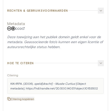
RECHTEN & GEBRUIKSVOORWAARDEN
Metadata
CC0
Deze toewijzing aan het publiek domein geldt enkel voor de
metadata. Geassocieerde foto's kunnen een eigen licentie of
auteursrechtelijke status hebben.
HOE TE CITEREN
Citering
KIK-IRPA. (2006). 
speld[dracht] - Musée Curtius
 [Object 
metadata]. https://hdl.handle.net/20.500.14037/object.10153502
Citering kopiëren